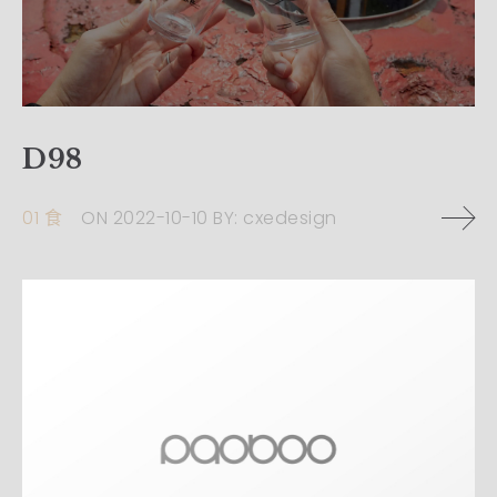
D98
01 食
ON
2022-10-10
BY:
cxedesign