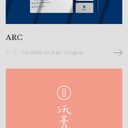
ARC
07 工
ON
2020-01-31
BY:
fongbai