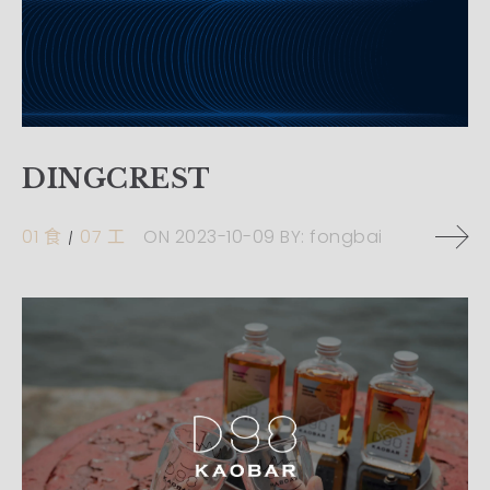
DINGCREST
01 食
07 工
ON
2023-10-09
BY:
fongbai