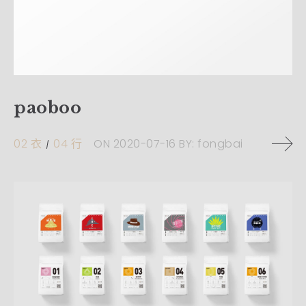
paoboo
02 衣
04 行
ON
2020-07-16
BY:
fongbai