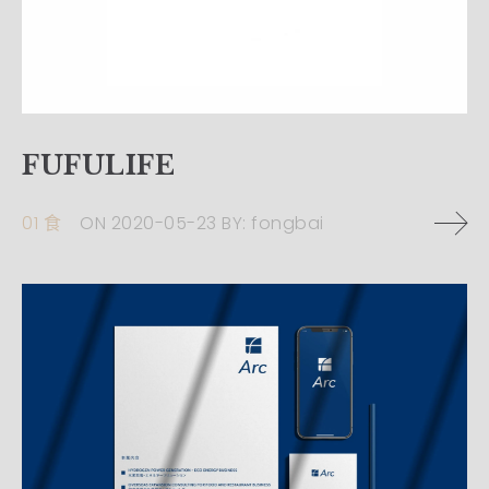
FUFULIFE
01 食
ON
2020-05-23
BY:
fongbai