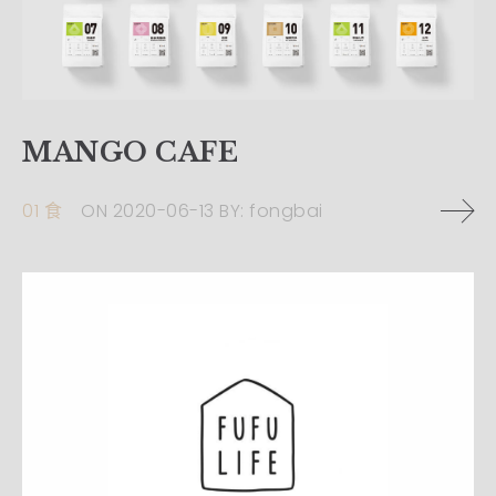
MANGO CAFE
01 食
ON
2020-06-13
BY:
fongbai