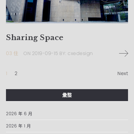
Sharing Space
03 住
ON
2019-09-15
BY:
cxedesign
1
2
Next
彙整
2026 年 6 月
2026 年 1 月