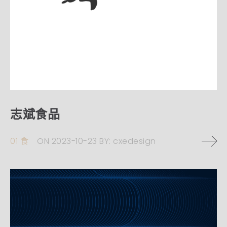
志斌食品
01 食
ON
2023-10-23
BY:
cxedesign