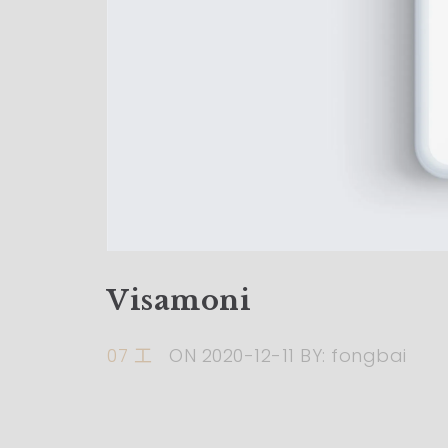
Visamoni
07 工
ON
2020-12-11
BY:
fongbai