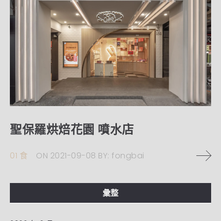
聖保羅烘焙花園 噴水店
01 食
ON
2021-09-08
BY:
fongbai
彙整