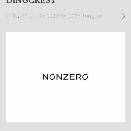
DINGCREST
01 食
07 工
ON
2023-10-09
BY:
fongbai