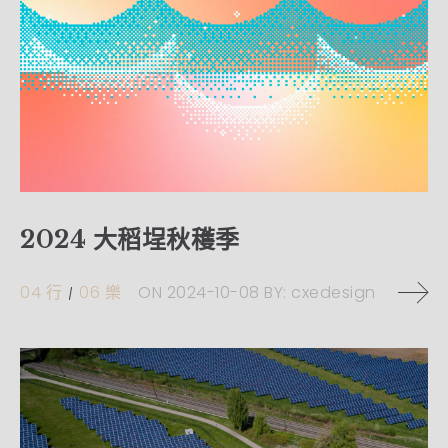
2024 大稻埕秋穫季
04 行
06 樂
ON
2024-10-08
BY:
cxedesign