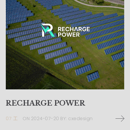
RECHARGE POWER
07 工
ON
2024-07-20
BY:
cxedesign