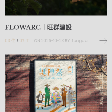
FLOWARC｜旺群建設
03 住
07 工
ON
2025-10-23
BY:
fongbai